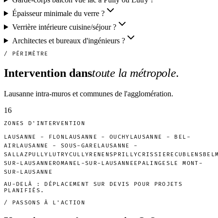
Épaisseur minimale du verre ?
Verrière intérieure cuisine/séjour ?
Architectes et bureaux d'ingénieurs ?
/ PÉRIMÈTRE
Intervention dans
toute la métropole.
Lausanne intra-muros et communes de l'agglomération.
16
ZONES D'INTERVENTION
LAUSANNE - FLON
LAUSANNE - OUCHY
LAUSANNE - BEL-
AIR
LAUSANNE - SOUS-GARE
LAUSANNE -
SALLAZ
PULLY
LUTRY
CULLY
RENENS
PRILLY
CRISSIER
ECUBLENS
BEL
SUR-LAUSANNE
ROMANEL-SUR-LAUSANNE
EPALINGES
LE MONT-
SUR-LAUSANNE
AU-DELÀ : DÉPLACEMENT SUR DEVIS POUR PROJETS
PLANIFIÉS.
/ PASSONS À L'ACTION