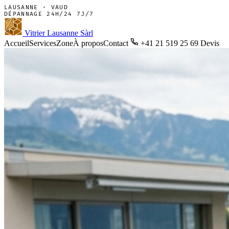
LAUSANNE · VAUD
DÉPANNAGE 24H/24 7J/7
Vitrier Lausanne Sàrl
Accueil
Services
Zone
À propos
Contact
+41 21 519 25 69
Devis