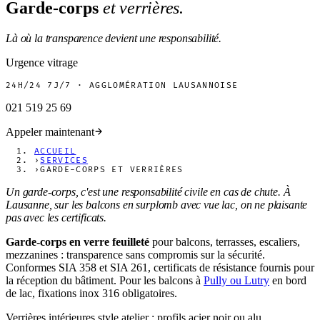
Garde-corps
et verrières.
Là où la transparence devient une responsabilité.
Urgence vitrage
24H/24 7J/7 · AGGLOMÉRATION LAUSANNOISE
021 519 25 69
Appeler maintenant
ACCUEIL
›
SERVICES
›
GARDE-CORPS ET VERRIÈRES
Un garde-corps, c'est une responsabilité civile en cas de chute. À
Lausanne, sur les balcons en surplomb avec vue lac, on ne plaisante
pas avec les certificats.
Garde-corps en verre feuilleté
pour balcons, terrasses, escaliers,
mezzanines : transparence sans compromis sur la sécurité.
Conformes SIA 358 et SIA 261, certificats de résistance fournis pour
la réception du bâtiment. Pour les balcons à
Pully ou Lutry
en bord
de lac, fixations inox 316 obligatoires.
Verrières intérieures style atelier : profils acier noir ou alu