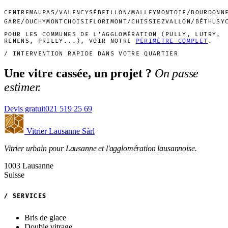
CENTRE
MAUPAS/VALENCY
SÉBEILLON/MALLEY
MONTOIE/BOURDONN
GARE/OUCHY
MONTCHOISI
FLORIMONT/CHISSIEZ
VALLON/BÉTHUSY
POUR LES COMMUNES DE L'AGGLOMÉRATION (PULLY, LUTRY,
RENENS, PRILLY...), VOIR NOTRE
PÉRIMÈTRE COMPLET
.
/ INTERVENTION RAPIDE DANS VOTRE QUARTIER
Une vitre cassée, un projet ?
On passe
estimer.
Devis gratuit
021 519 25 69
Vitrier Lausanne Sàrl
Vitrier urbain pour Lausanne et l'agglomération lausannoise.
1003 Lausanne
Suisse
/ SERVICES
Bris de glace
Double vitrage