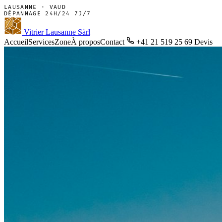
LAUSANNE · VAUD
DÉPANNAGE 24H/24 7J/7
Vitrier Lausanne Sàrl
Accueil
Services
Zone
À propos
Contact
+41 21 519 25 69
Devis