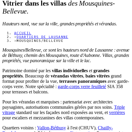
Vitrier dans les villas
des Mousquines-
Bellevue.
Hauteurs nord, vue sur la ville, grandes propriétés et vérandas.
ACCUEIL
›
QUARTIERS DE LAUSANNE
›
MOUSQUINES/BELLEVUE
Mousquines/Bellevue, ce sont les hauteurs nord de Lausanne : avenue
de Béthusy, chemin des Mousquines, route d'Aubonne. Villas, grandes
propriétés, vue panoramique sur la ville et le lac.
Patrimoine dominé par les
villas individuelles
et
grandes
propriétés
. Beaucoup de
vérandas vitrées
,
baies vitrées
grand
format pour profiter de la vue,
terrasses panoramiques
avec garde-
corps verre. Notre spécialité :
garde-corps verre feuilleté
SIA 358
pour terrasses et balcons.
Pour les vérandas et marquises : partenariat avec architectes
paysagistes, autorisations communales gérées par nos soins.
Triple
vitrage
standard sur les façades nord exposées au vent, et
verrières
pour escaliers et mezzanines des villas contemporaines.
Quartiers voisins :
Vallon-Béthusy
à l'est (CHUV),
Chailly-